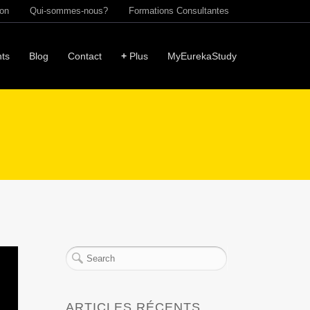
ion
Qui-sommes-nous?
Formations Consultantes
ts
Blog
Contact
+
Plus
MyEurekaStudy
ARTICLES RÉCENTS