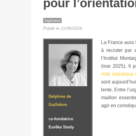
pour l’orientati
Ingénieur
Publié le 11/06/2026
La France aura 
à recruter par 
l’Institut Mont
(mai 2025). Il 
note statistique
sont aujourd’hui
lente. Entre l’ur
Delphine de
maillon essentie
Guillebon
agir en conséq
co-fondatrice
Eurêka Study