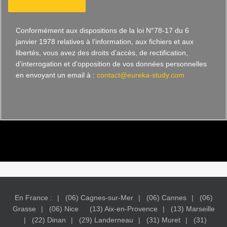
Conformément aux dispositions de la loi N°78-17 du 6
janvier 1978 relatives à l’information, aux fichiers et aux
libertés, vous avez des droits d’accès, de rectification,
d’interrogation et d’opposition de vos données personnelles
en envoyant un email à :
contact@eureka-study.com
En France :
(06) Cagnes-sur-Mer
(06) Cannes
(06)
Grasse
(06) Nice
(13) Aix-en-Provence
(13) Marseille
(22) Dinan
(29) Landerneau
(31) Muret
(31)