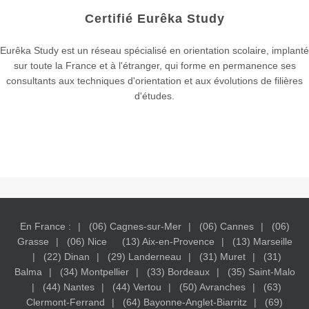
Certifié Eurêka Study
Eurêka Study est un réseau spécialisé en orientation scolaire, implanté
sur toute la France et à l'étranger, qui forme en permanence ses
consultants aux techniques d'orientation et aux évolutions de filières
d'études.
En France :
(06) Cagnes-sur-Mer
(06) Cannes
(06)
Grasse
(06) Nice
(13) Aix-en-Provence
(13) Marseille
(22) Dinan
(29) Landerneau
(31) Muret
(31)
Balma
(34) Montpellier
(33) Bordeaux
(35) Saint-Malo
(44) Nantes
(44) Vertou
(50) Avranches
(63)
Clermont-Ferrand
(64) Bayonne-Anglet-Biarritz
(69)