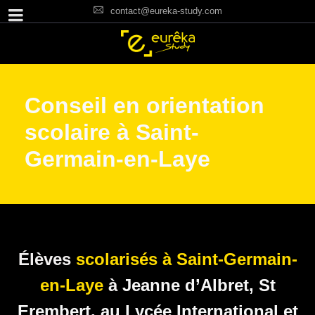
contact@eureka-study.com
Conseil en orientation
scolaire à Saint-
Germain-en-Laye
Élèves
scolarisés à Saint-Germain-
en-Laye
à
Jeanne d’Albret
,
St
Erembert
, au
Lycée International
et