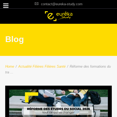
contact@eureka-study.com
Blog
Home
/
Actualité Filières
Filières Santé
/
Réforme des formations du
tra ...