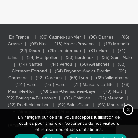
En France :
(06) Cagnes-sur-Mer
(06) Cannes
(06)
Grasse
(06) Nice
(13) Aix-en-Provence
(13) Marseille
(22) Dinan
(29) Landerneau
(31) Muret
(31)
Balma
(34) Montpellier
(33) Bordeaux
(35) Saint-Malo
(44) Nantes
(44) Vertou
(50) Avranches
(63)
Clermont-Ferrand
(64) Bayonne-Anglet-Biarritz
(69)
Craponne
(92) Garches
(69) Lyon
(69) Villeurbanne
(12°) Paris
(16°) Paris
(78) Maisons-Laffitte
(78)
Mesnil-le-Roi
(78) Saint-Germain-en-Laye
(79) Niort
(92) Boulogne-Billancourt
(92) Châtillon
(92) Meudon
(92) Rueil-Malmaison
(92) Saint-Cloud
(93) Montreuil
À l’étranger :
Grèce (Athènes)
Maroc (Casablanca)
En navigant sur ce site, vous acceptez l’utilisation de
Maroc (Rabat)
Maroc (Marrakech)
Pays-Bas
cookies pour améliorer l’expérience de nos visiteurs
(Amsterdam)
Pays-Bas (La Haye)
UAE (Dubaï)
USA
et réaliser des études statistiques.
(Boston)