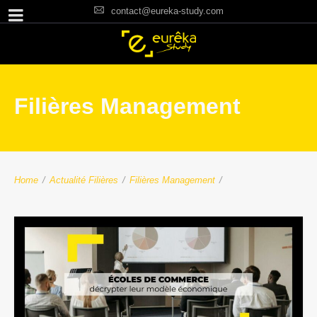
contact@eureka-study.com
Filières Management
Home
/
Actualité Filières
/
Filières Management
/