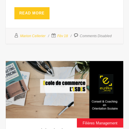
READ MORE
Marion Cellerier
Fév 18
Comments Disabled
Filières Management