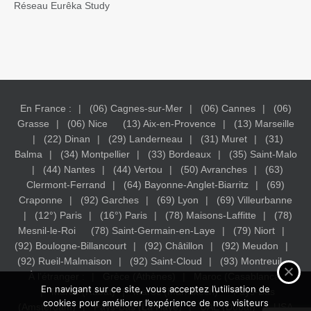
Réseau Eurêka Study
En France :
(06) Cagnes-sur-Mer
(06) Cannes
(06)
Grasse
(06) Nice
(13) Aix-en-Provence
(13) Marseille
(22) Dinan
(29) Landerneau
(31) Muret
(31)
Balma
(34) Montpellier
(33) Bordeaux
(35) Saint-Malo
(44) Nantes
(44) Vertou
(50) Avranches
(63)
Clermont-Ferrand
(64) Bayonne-Anglet-Biarritz
(69)
Craponne
(92) Garches
(69) Lyon
(69) Villeurbanne
(12°) Paris
(16°) Paris
(78) Maisons-Laffitte
(78)
Mesnil-le-Roi
(78) Saint-Germain-en-Laye
(79) Niort
(92) Boulogne-Billancourt
(92) Châtillon
(92) Meudon
(92) Rueil-Malmaison
(92) Saint-Cloud
(93) Montreuil
À l’étranger :
Grèce (Athènes)
Maroc (Casablanca)
En navigant sur ce site, vous acceptez l’utilisation de
Maroc (Rabat)
Maroc (Marrakech)
Pays-Bas
cookies pour améliorer l’expérience de nos visiteurs
(Amsterdam)
Pays-Bas (La Haye)
UAE (Dubaï)
USA