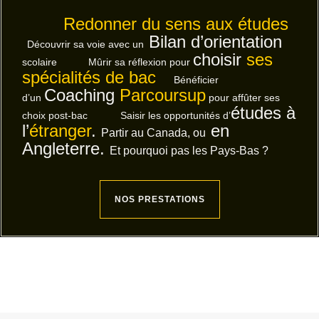
Redonner du sens aux études
Bilan d’orientation
Découvrir sa voie avec un
choisir
ses
scolaire Mûrir sa réflexion pour
spécialités de bac
Bénéficier
Coaching
Parcoursup
d’un
pour affûter ses
études à
choix post-bac
Saisir les opportunités d’
l’
étranger
.
en
Partir au Canada, ou
Angleterre.
Et pourquoi pas les Pays-Bas ?
NOS PRESTATIONS