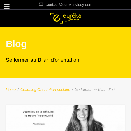
contact@eureka-study.com
Blog
Se former au Bilan d'orientation
Home
/
Coaching Orientation scolaire
/
Se former au Bilan d’ori ...