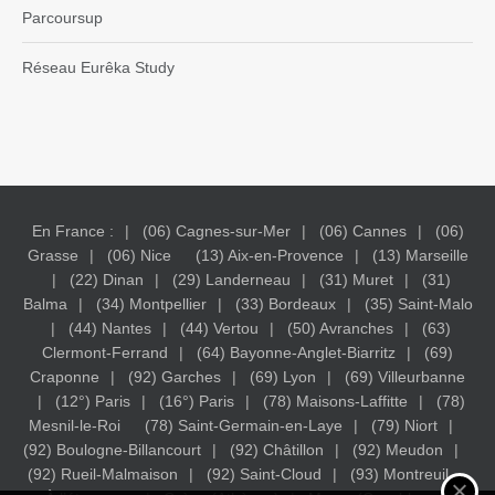
Parcoursup
Réseau Eurêka Study
En France :
(06) Cagnes-sur-Mer
(06) Cannes
(06)
Grasse
(06) Nice
(13) Aix-en-Provence
(13) Marseille
(22) Dinan
(29) Landerneau
(31) Muret
(31)
Balma
(34) Montpellier
(33) Bordeaux
(35) Saint-Malo
(44) Nantes
(44) Vertou
(50) Avranches
(63)
Clermont-Ferrand
(64) Bayonne-Anglet-Biarritz
(69)
Craponne
(92) Garches
(69) Lyon
(69) Villeurbanne
(12°) Paris
(16°) Paris
(78) Maisons-Laffitte
(78)
Mesnil-le-Roi
(78) Saint-Germain-en-Laye
(79) Niort
(92) Boulogne-Billancourt
(92) Châtillon
(92) Meudon
(92) Rueil-Malmaison
(92) Saint-Cloud
(93) Montreuil