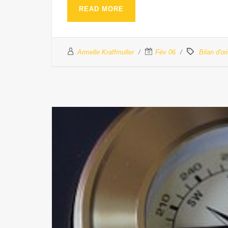
READ MORE
Armelle Kraffmuller
Fév 06
Bilan d'or