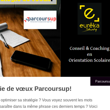
Parcoursu
égie de vœux Parcoursup!
ptimiser sa stratégie ? Vous voyez souvent les mots
pparaître dans la même phrase ces derniers temps ? Voici