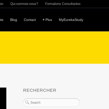
ion
Qui-sommes-nous?
Formations Consultantes
ts
Blog
Contact
+
Plus
MyEurekaStudy
RECHERCHER