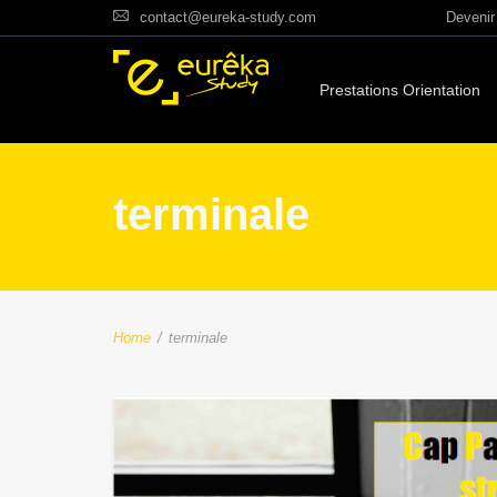
contact@eureka-study.com
Devenir 
Prestations Orientation
terminale
Home
/
terminale