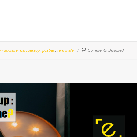
on scolaire
,
parcoursup
,
posbac
,
terminale
Comments Disabled