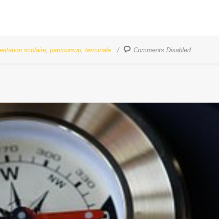
ientation scolaire
,
parcoursup
,
terminale
Comments Disabled