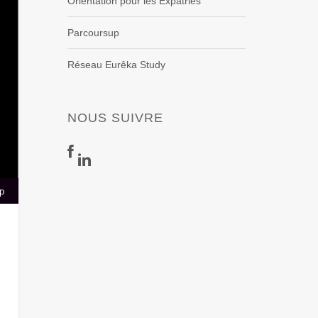
Orientation pour les Expatriés
Parcoursup
Réseau Eurêka Study
NOUS SUIVRE
p