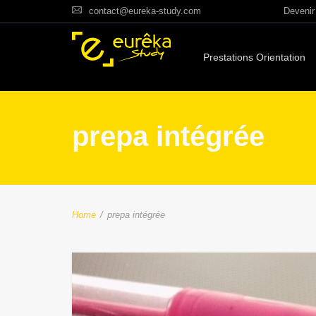
contact@eureka-study.com
Devenir 
Prestations Orientation
prepa intégrée
Home
/
prepa intégrée