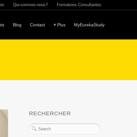
ion
Qui-sommes-nous?
Formations Consultantes
ts
Blog
Contact
+
Plus
MyEurekaStudy
RECHERCHER