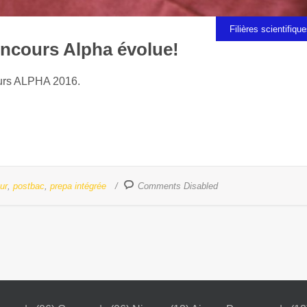
Filières scientifiqu
oncours Alpha évolue!
ours ALPHA 2016.
ur
,
postbac
,
prepa intégrée
Comments Disabled