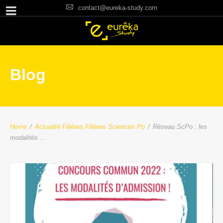
contact@eureka-study.com
Blog
Home
/
Actualité Filières
Filières Sciences Po
/
Réseau ScPo : les
modalités ...