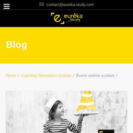
contact@eureka-study.com
Blog
Home
/
Coaching Orientation scolaire
/
Bonne rentrée scolaire !