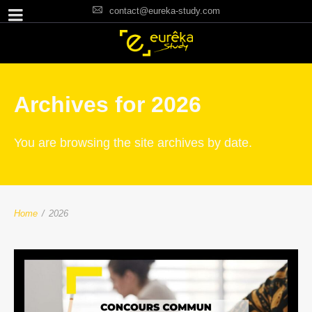
contact@eureka-study.com
Archives for 2026
You are browsing the site archives by date.
Home
/
2026