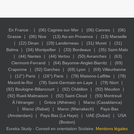
En France :
(06) Cagnes-sur-Mer
(06) Cannes
(06)
Grasse
(06) Nice
(13) Aix-en-Provence
(13) Marseille
(22) Dinan
(29) Landerneau
(31) Muret
(31)
Balma
(34) Montpellier
(33) Bordeaux
(35) Saint-Malo
(44) Nantes
(44) Vertou
(50) Avranches
(63)
Clermont-Ferrand
(64) Bayonne-Anglet-Biarritz
(69)
Craponne
(92) Garches
(69) Lyon
(69) Villeurbanne
(12°) Paris
(16°) Paris
(78) Maisons-Laffitte
(78)
Mesnil-le-Roi
(78) Saint-Germain-en-Laye
(79) Niort
(92) Boulogne-Billancourt
(92) Châtillon
(92) Meudon
(92) Rueil-Malmaison
(92) Saint-Cloud
(93) Montreuil
À l’étranger :
Grèce (Athènes)
Maroc (Casablanca)
Maroc (Rabat)
Maroc (Marrakech)
Pays-Bas
(Amsterdam)
Pays-Bas (La Haye)
UAE (Dubaï)
USA
(Boston)
Eureka Study - Conseil en orientation Scolaire.
Mentions légales