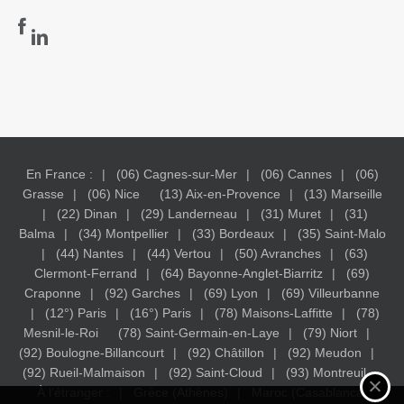
En France :
(06) Cagnes-sur-Mer
(06) Cannes
(06)
Grasse
(06) Nice
(13) Aix-en-Provence
(13) Marseille
(22) Dinan
(29) Landerneau
(31) Muret
(31)
Balma
(34) Montpellier
(33) Bordeaux
(35) Saint-Malo
(44) Nantes
(44) Vertou
(50) Avranches
(63)
Clermont-Ferrand
(64) Bayonne-Anglet-Biarritz
(69)
Craponne
(92) Garches
(69) Lyon
(69) Villeurbanne
(12°) Paris
(16°) Paris
(78) Maisons-Laffitte
(78)
Mesnil-le-Roi
(78) Saint-Germain-en-Laye
(79) Niort
(92) Boulogne-Billancourt
(92) Châtillon
(92) Meudon
(92) Rueil-Malmaison
(92) Saint-Cloud
(93) Montreuil
À l’étranger :
Grèce (Athènes)
Maroc (Casablanca)