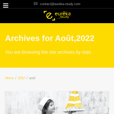
contact@eureka-study.com
Archives for Août,2022
You are browsing the site archives by date.
Home
/
2022
/
août