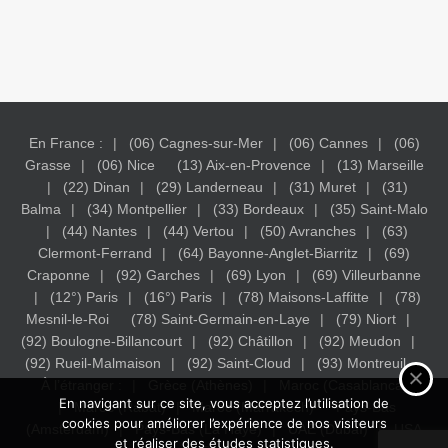
En France :
(06) Cagnes-sur-Mer
(06) Cannes
(06)
Grasse
(06) Nice
(13) Aix-en-Provence
(13) Marseille
(22) Dinan
(29) Landerneau
(31) Muret
(31)
Balma
(34) Montpellier
(33) Bordeaux
(35) Saint-Malo
(44) Nantes
(44) Vertou
(50) Avranches
(63)
Clermont-Ferrand
(64) Bayonne-Anglet-Biarritz
(69)
Craponne
(92) Garches
(69) Lyon
(69) Villeurbanne
(12°) Paris
(16°) Paris
(78) Maisons-Laffitte
(78)
Mesnil-le-Roi
(78) Saint-Germain-en-Laye
(79) Niort
(92) Boulogne-Billancourt
(92) Châtillon
(92) Meudon
(92) Rueil-Malmaison
(92) Saint-Cloud
(93) Montreuil
À l’étranger :
Grèce (Athènes)
Maroc (Casablanca)
En navigant sur ce site, vous acceptez l’utilisation de
Maroc (Rabat)
Maroc (Marrakech)
Pays-Bas
cookies pour améliorer l’expérience de nos visiteurs
(Amsterdam)
Pays-Bas (La Haye)
UAE (Dubaï)
USA
et réaliser des études statistiques.