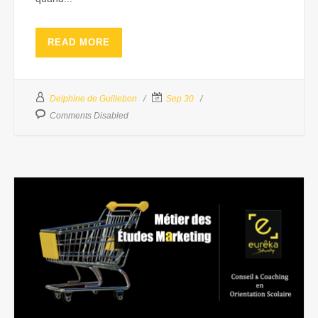
READ MORE
Delphine de Guillebon
Sep 30
Comments Disabled