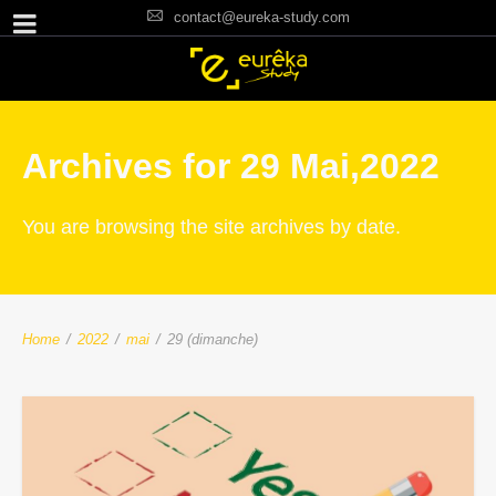
contact@eureka-study.com
Archives for 29 Mai,2022
You are browsing the site archives by date.
Home
/
2022
/
mai
/
29 (dimanche)