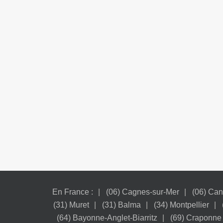
En France :
(06) Cagnes-sur-Mer
(06) Ca
(31) Muret
(31) Balma
(34) Montpellier
(64) Bayonne-Anglet-Biarritz
(69) Craponne