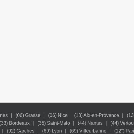
nnes
(06) Grasse
(06) Nice
(13) Aix-en-Provence
(13
(33) Bordeaux
(35) Saint-Malo
(44) Nantes
(44) Vertou
(92) Garches
(69) Lyon
(69) Villeurbanne
(12°) Par