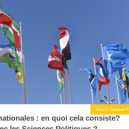
Filières Sciences P
rnationales : en quoi cela consiste?
vec les Sciences Politiques ?