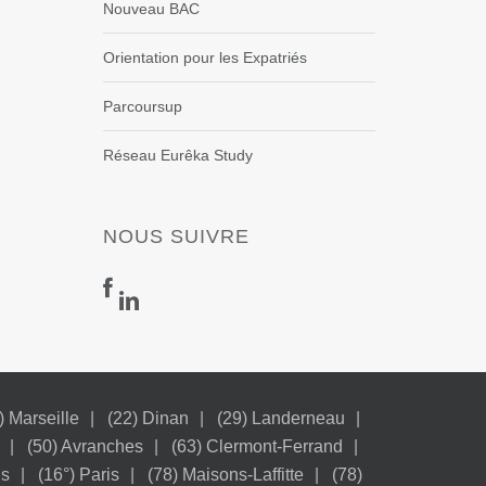
Nouveau BAC
Orientation pour les Expatriés
Parcoursup
Réseau Eurêka Study
NOUS SUIVRE
) Marseille
(22) Dinan
(29) Landerneau
(50) Avranches
(63) Clermont-Ferrand
is
(16°) Paris
(78) Maisons-Laffitte
(78)