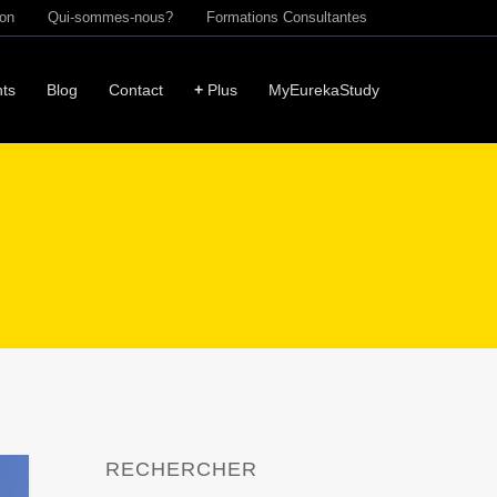
ion
Qui-sommes-nous?
Formations Consultantes
ts
Blog
Contact
+
Plus
MyEurekaStudy
RECHERCHER