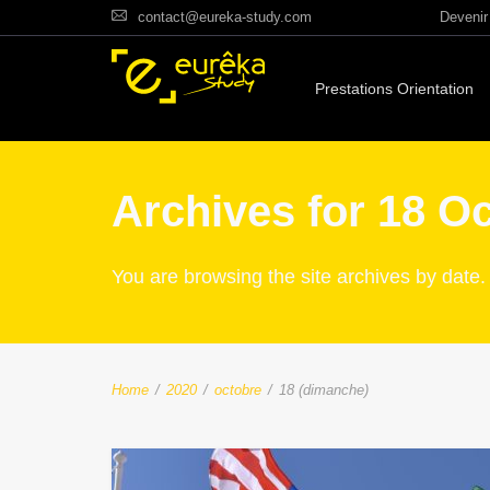
contact@eureka-study.com
Devenir 
Prestations Orientation
Archives for 18 O
You are browsing the site archives by date.
Home
/
2020
/
octobre
/
18 (dimanche)