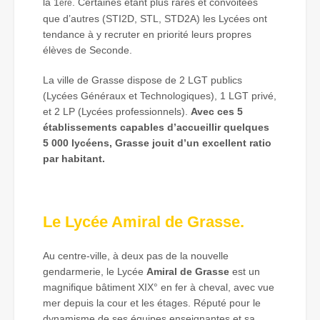
la 1
. Certaines étant plus rares et convoitées
ère
que d’autres (STI2D, STL, STD2A) les Lycées ont
tendance à y recruter en priorité leurs propres
élèves de Seconde.
La ville de Grasse dispose de 2 LGT publics
(Lycées Généraux et Technologiques), 1 LGT privé,
et 2 LP (Lycées professionnels).
Avec ces 5
établissements capables d’accueillir quelques
5 000 lycéens, Grasse jouit d’un excellent ratio
par habitant.
Le Lycée Amiral de Grasse.
Au centre-ville, à deux pas de la nouvelle
gendarmerie, le Lycée
Amiral de Grasse
est un
magnifique bâtiment XIX° en fer à cheval, avec vue
mer depuis la cour et les étages. Réputé pour le
dynamisme de ses équipes enseignantes et sa