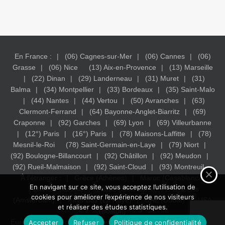
En France :
(06) Cagnes-sur-Mer
(06) Cannes
(06)
Grasse
(06) Nice
(13) Aix-en-Provence
(13) Marseille
(22) Dinan
(29) Landerneau
(31) Muret
(31)
Balma
(34) Montpellier
(33) Bordeaux
(35) Saint-Malo
(44) Nantes
(44) Vertou
(50) Avranches
(63)
Clermont-Ferrand
(64) Bayonne-Anglet-Biarritz
(69)
Craponne
(92) Garches
(69) Lyon
(69) Villeurbanne
(12°) Paris
(16°) Paris
(78) Maisons-Laffitte
(78)
Mesnil-le-Roi
(78) Saint-Germain-en-Laye
(79) Niort
(92) Boulogne-Billancourt
(92) Châtillon
(92) Meudon
(92) Rueil-Malmaison
(92) Saint-Cloud
(93) Montreuil
À l’étranger :
Grèce (Athènes)
Maroc (Casablanca)
En navigant sur ce site, vous acceptez l’utilisation de
Maroc (Rabat)
Maroc (Marrakech)
Pays-Bas
cookies pour améliorer l’expérience de nos visiteurs
(Amsterdam)
Pays-Bas (La Haye)
UAE (Dubaï)
USA
et réaliser des études statistiques.
(Boston)
Eureka Study - Conseil en orientation Scolaire.
Mentions légales
Accepter
Refuser
Politique de confidentialité