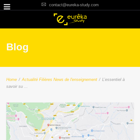
contact@eureka-study.com
Blog
Home
/
Actualité Filières
News de l'enseignement
/
L’essentiel à
savoir su ...