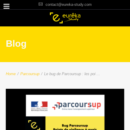
contact@eureka-study.com
Blog
Home
/
Parcoursup
/
Le bug de Parcoursup : les poi ...