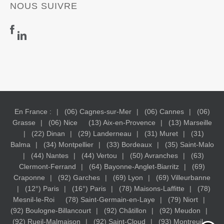
NOUS SUIVRE
En France :
(06) Cagnes-sur-Mer
(06) Cannes
(06)
Grasse
(06) Nice
(13) Aix-en-Provence
(13) Marseille
(22) Dinan
(29) Landerneau
(31) Muret
(31)
Balma
(34) Montpellier
(33) Bordeaux
(35) Saint-Malo
(44) Nantes
(44) Vertou
(50) Avranches
(63)
Clermont-Ferrand
(64) Bayonne-Anglet-Biarritz
(69)
Craponne
(92) Garches
(69) Lyon
(69) Villeurbanne
(12°) Paris
(16°) Paris
(78) Maisons-Laffitte
(78)
Mesnil-le-Roi
(78) Saint-Germain-en-Laye
(79) Niort
(92) Boulogne-Billancourt
(92) Châtillon
(92) Meudon
(92) Rueil-Malmaison
(92) Saint-Cloud
(93) Montreuil