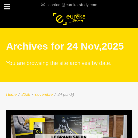
contact@eureka-study.com
Archives for 24 Nov,2025
You are browsing the site archives by date.
Home
/
2025
/
novembre
/
24 (lundi)