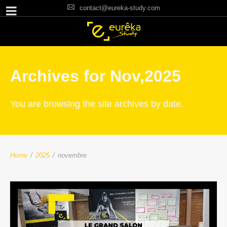
contact@eureka-study.com
Archives for Nov,2025
You are browsing the site archives by date.
Home
/
2025
/
novembre