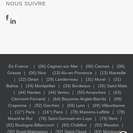
NOUS SUIVRE
En France :
(06) Cagnes-sur-Mer
(06) Cannes
(06)
Grasse
(06) Nice
(13) Aix-en-Provence
(13) Marseille
(22) Dinan
(29) Landerneau
(31) Muret
(31)
Balma
(34) Montpellier
(33) Bordeaux
(35) Saint-Malo
(44) Nantes
(44) Vertou
(50) Avranches
(63)
Clermont-Ferrand
(64) Bayonne-Anglet-Biarritz
(69)
Craponne
(92) Garches
(69) Lyon
(69) Villeurbanne
(12°) Paris
(16°) Paris
(78) Maisons-Laffitte
(78)
Mesnil-le-Roi
(78) Saint-Germain-en-Laye
(79) Niort
(92) Boulogne-Billancourt
(92) Châtillon
(92) Meudon
(92) Rueil-Malmaison
(92) Saint-Cloud
(93) Montreuil