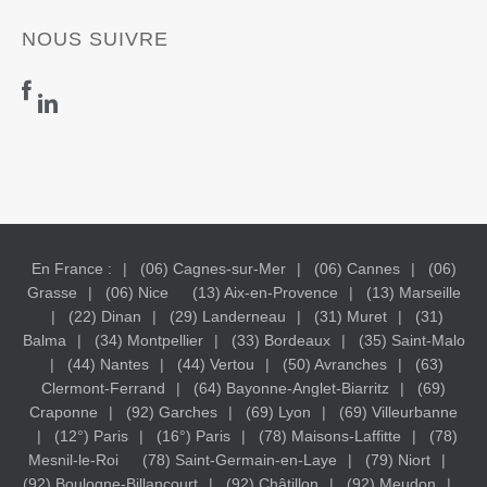
NOUS SUIVRE
En France :
(06) Cagnes-sur-Mer
(06) Cannes
(06)
Grasse
(06) Nice
(13) Aix-en-Provence
(13) Marseille
(22) Dinan
(29) Landerneau
(31) Muret
(31)
Balma
(34) Montpellier
(33) Bordeaux
(35) Saint-Malo
(44) Nantes
(44) Vertou
(50) Avranches
(63)
Clermont-Ferrand
(64) Bayonne-Anglet-Biarritz
(69)
Craponne
(92) Garches
(69) Lyon
(69) Villeurbanne
(12°) Paris
(16°) Paris
(78) Maisons-Laffitte
(78)
Mesnil-le-Roi
(78) Saint-Germain-en-Laye
(79) Niort
(92) Boulogne-Billancourt
(92) Châtillon
(92) Meudon