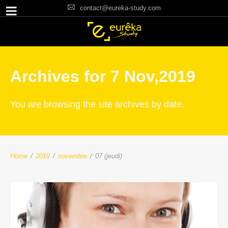
contact@eureka-study.com
Archives for 7 Nov,2019
You are browsing the site archives by date.
Home
/
2019
/
novembre
/
07 (jeudi)