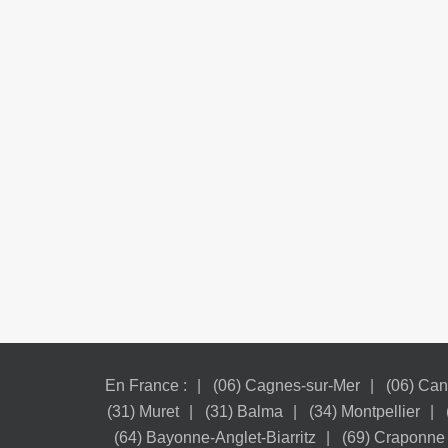
En France :
(06) Cagnes-sur-Mer
(06) Ca
(31) Muret
(31) Balma
(34) Montpellier
(64) Bayonne-Anglet-Biarritz
(69) Craponne