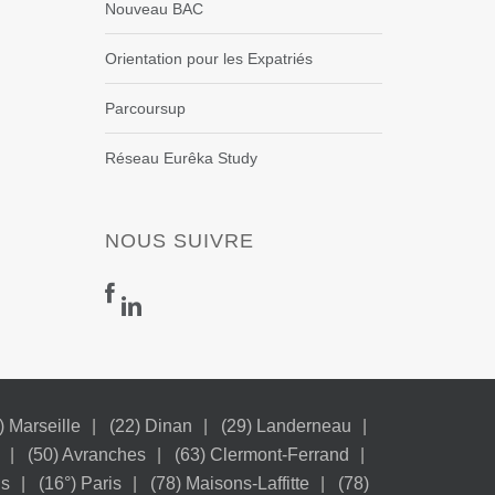
Nouveau BAC
Orientation pour les Expatriés
Parcoursup
Réseau Eurêka Study
NOUS SUIVRE
) Marseille
(22) Dinan
(29) Landerneau
(50) Avranches
(63) Clermont-Ferrand
is
(16°) Paris
(78) Maisons-Laffitte
(78)