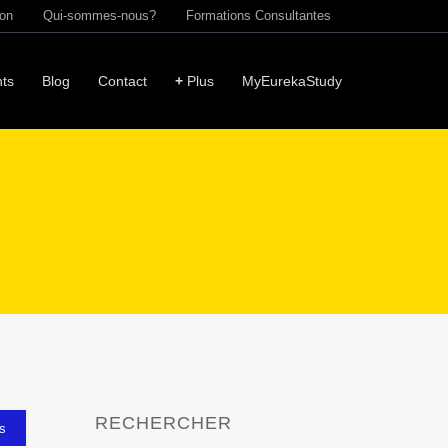
ion
Qui-sommes-nous?
Formations Consultantes
ts
Blog
Contact
+
Plus
MyEurekaStudy
RECHERCHER
es