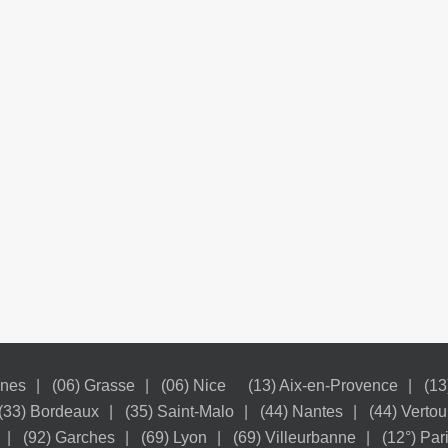
nnes
(06) Grasse
(06) Nice
(13) Aix-en-Provence
(13
(33) Bordeaux
(35) Saint-Malo
(44) Nantes
(44) Vertou
(92) Garches
(69) Lyon
(69) Villeurbanne
(12°) Par