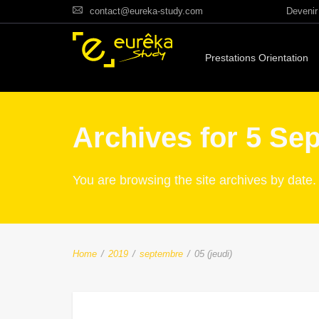
contact@eureka-study.com
Devenir 
Prestations Orientation
Archives for 5 Se
You are browsing the site archives by date.
Home
/
2019
/
septembre
/
05 (jeudi)