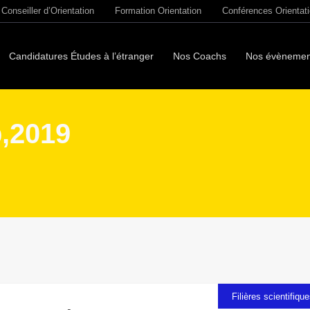
Conseiller d’Orientation
Formation Orientation
Conférences Orientat
Candidatures Études à l’étranger
Nos Coachs
Nos évènemen
p,2019
Filières scientifiqu