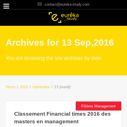
contact@eureka-study.com
Archives for 13 Sep,2016
You are browsing the site archives by date.
Home
/
2016
/
septembre
/
13 (mardi)
Filières Management
Classement Financial times 2016 des
masters en management