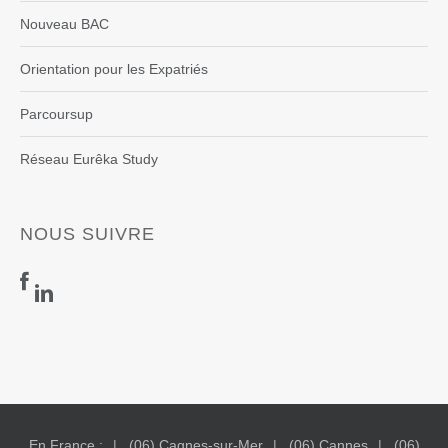
Nouveau BAC
Orientation pour les Expatriés
Parcoursup
Réseau Eurêka Study
NOUS SUIVRE
En France :
(06) Cagnes-sur-Mer
(06) Cannes
(06)