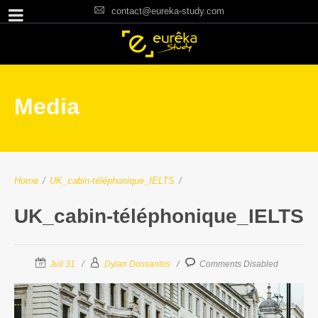
contact@eureka-study.com
Media
Home
/
UK_cabin-téléphonique_IELTS
/
UK_cabin-téléphonique_IELTS
Juil 31
Dylan Dossantos
Comments Disabled