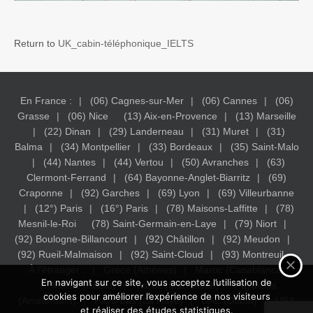
Return to
UK_cabin-téléphonique_IELTS
En France :
(06) Cagnes-sur-Mer
(06) Cannes
(06)
Grasse
(06) Nice
(13) Aix-en-Provence
(13) Marseille
(22) Dinan
(29) Landerneau
(31) Muret
(31)
Balma
(34) Montpellier
(33) Bordeaux
(35) Saint-Malo
(44) Nantes
(44) Vertou
(50) Avranches
(63)
Clermont-Ferrand
(64) Bayonne-Anglet-Biarritz
(69)
Craponne
(92) Garches
(69) Lyon
(69) Villeurbanne
(12°) Paris
(16°) Paris
(78) Maisons-Laffitte
(78)
Mesnil-le-Roi
(78) Saint-Germain-en-Laye
(79) Niort
(92) Boulogne-Billancourt
(92) Châtillon
(92) Meudon
(92) Rueil-Malmaison
(92) Saint-Cloud
(93) Montreuil
À l’étranger :
Grèce (Athènes)
Maroc (Casablanca)
En navigant sur ce site, vous acceptez l’utilisation de
Maroc (Rabat)
Maroc (Marrakech)
Pays-Bas
cookies pour améliorer l’expérience de nos visiteurs
(Amsterdam)
Pays-Bas (La Haye)
UAE (Dubaï)
USA
et réaliser des études statistiques.