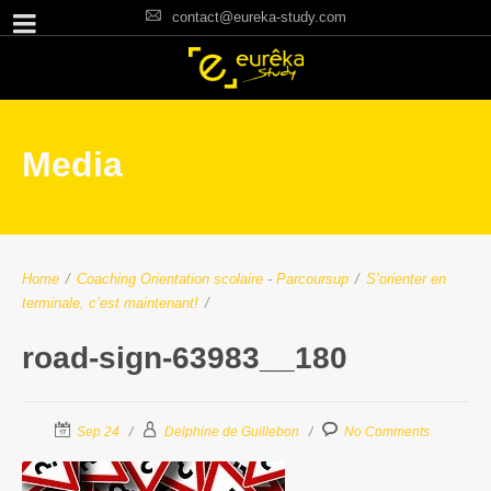
contact@eureka-study.com
Media
Home
/
Coaching Orientation scolaire
-
Parcoursup
/
S’orienter en
terminale, c’est maintenant!
/
road-sign-63983__180
Sep 24
Delphine de Guillebon
No Comments