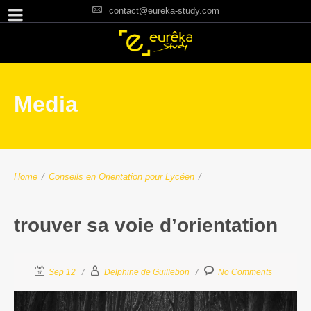
contact@eureka-study.com
Media
Home
/
Conseils en Orientation pour Lycéen
/
trouver sa voie d’orientation
Sep 12
Delphine de Guillebon
No Comments