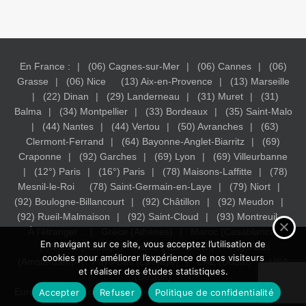
En France :
(06) Cagnes-sur-Mer
(06) Cannes
(06)
Grasse
(06) Nice
(13) Aix-en-Provence
(13) Marseille
(22) Dinan
(29) Landerneau
(31) Muret
(31)
Balma
(34) Montpellier
(33) Bordeaux
(35) Saint-Malo
(44) Nantes
(44) Vertou
(50) Avranches
(63)
Clermont-Ferrand
(64) Bayonne-Anglet-Biarritz
(69)
Craponne
(92) Garches
(69) Lyon
(69) Villeurbanne
(12°) Paris
(16°) Paris
(78) Maisons-Laffitte
(78)
Mesnil-le-Roi
(78) Saint-Germain-en-Laye
(79) Niort
(92) Boulogne-Billancourt
(92) Châtillon
(92) Meudon
(92) Rueil-Malmaison
(92) Saint-Cloud
(93) Montreuil
À l’étranger :
Grèce (Athènes)
Maroc (Casablanca)
En navigant sur ce site, vous acceptez l’utilisation de
Maroc (Rabat)
Maroc (Marrakech)
Pays-Bas
cookies pour améliorer l’expérience de nos visiteurs
(Amsterdam)
Pays-Bas (La Haye)
UAE (Dubaï)
USA
et réaliser des études statistiques.
(Boston)
Eureka Study - Conseil en orientation Scolaire.
Mentions légales
Accepter
Refuser
Politique de confidentialité