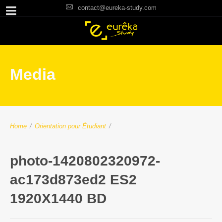
contact@eureka-study.com
Media
Home
/
Orientation pour Étudiant
/
photo-1420802320972-
ac173d873ed2 ES2
1920X1440 BD