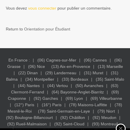
Vous devez
vous connecter
pour publier un commentaire.
Return to
Orientation pour Étudiant
En France :
(06) Cagnes-sur-Mer
(06) Cannes
(06)
Grasse
(06) Nice
(13) Aix-en-Provence
(13) Marseille
(22) Dinan
(29) Landerneau
(31) Muret
(31)
Balma
(34) Montpellier
(33) Bordeaux
(35) Saint-Malo
(44) Nantes
(44) Vertou
(50) Avranches
(63)
Clermont-Ferrand
(64) Bayonne-Anglet-Biarritz
(69)
Craponne
(92) Garches
(69) Lyon
(69) Villeurbanne
(12°) Paris
(16°) Paris
(78) Maisons-Laffitte
(78)
Mesnil-le-Roi
(78) Saint-Germain-en-Laye
(79) Niort
(92) Boulogne-Billancourt
(92) Châtillon
(92) Meudon
(92) Rueil-Malmaison
(92) Saint-Cloud
(93) Montreuil