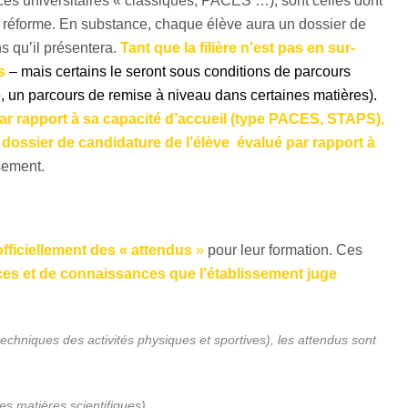
ces universitaires « classiques, PACES …), sont celles dont
a réforme. En substance, chaque élève aura un dossier de
s qu’il présentera.
Tant que la filière n’est pas en sur-
is
– mais certains le seront sous conditions de parcours
 un parcours de remise à niveau dans certaines matières).
par rapport à sa capacité d’accueil (type PACES, STAPS),
u dossier de candidature de l’élève évalué par rapport à
sement.
officiellement des « attendus
»
pour leur formation. Ces
s et de connaissances que l’établissement juge
techniques des activités physiques et sportives), les attendus sont
s matières scientifiques)