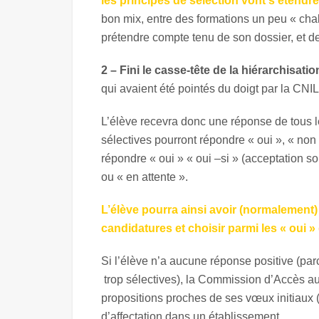
les principes de sélection vont s’étendre
bon mix, entre des formations un peu « cha
prétendre compte tenu de son dossier, et de
2 – Fini le casse-tête de la hiérarchisa
qui avaient été pointés du doigt par la CNI
L’élève recevra donc une réponse de tous le
sélectives pourront répondre « oui », « non 
répondre « oui » « oui –si » (acceptation s
ou « en attente ».
L’élève pourra ainsi avoir (normalement)
candidatures et choisir parmi les « oui » 
Si l’élève n’a aucune réponse positive (parc
trop sélectives), la Commission d’Accès au
propositions proches de ses vœux initiaux 
d’affectation dans un établissement.