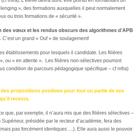
(cf infra). L’élève devra donc être pointu en formalisant un
llenging », des formations auxquelles il peut normalement
ux ou trois formations de « sécurité ».
tion des vœux et les rendus obscurs des algorithmes d’APB
L. C’est un grand « Ouf » de soulagement!
s établissements pour lesquels il candidate. Les filières
», ou « en attente ». Les filières non-sélectives pourront
ous condition de parcours pédagogique spécifique – cf infra)
 des propositions positives pour tout ou partie de ses
qu’il recevra.
e que, par exemple, il n’aura mis que des filières sélectives –
 Supérieur, présidée par le recteur d’académie, fera des
(mais pas forcément identiques …). Elle aura aussi le pouvoir