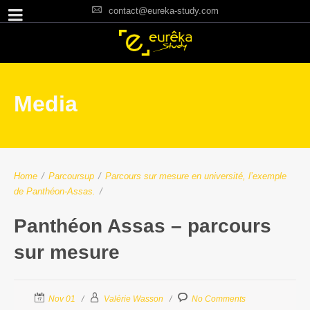
contact@eureka-study.com
Media
Home
/
Parcoursup
/
Parcours sur mesure en université, l’exemple
de Panthéon-Assas.
/
Panthéon Assas – parcours
sur mesure
Nov 01
Valérie Wasson
No Comments