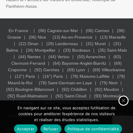
Panthéon-Assas.
En France :
(06) Cagnes-sur-Mer
(06) Cannes
(06)
Grasse
(06) Nice
(13) Aix-en-Provence
(13) Marseille
(22) Dinan
(29) Landerneau
(31) Muret
(31)
Balma
(34) Montpellier
(33) Bordeaux
(35) Saint-Malo
(44) Nantes
(44) Vertou
(50) Avranches
(63)
Clermont-Ferrand
(64) Bayonne-Anglet-Biarritz
(69)
Craponne
(92) Garches
(69) Lyon
(69) Villeurbanne
(12°) Paris
(16°) Paris
(78) Maisons-Laffitte
(78)
Mesnil-le-Roi
(78) Saint-Germain-en-Laye
(79) Niort
(92) Boulogne-Billancourt
(92) Châtillon
(92) Meudon
(92) Rueil-Malmaison
(92) Saint-Cloud
(93) Montreuil
À l’étranger :
Grèce (Athènes)
Maroc (Casablanca)
En navigant sur ce site, vous acceptez l’utilisation de
Maroc (Rabat)
Maroc (Marrakech)
Pays-Bas
cookies pour améliorer l’expérience de nos visiteurs
(Amsterdam)
Pays-Bas (La Haye)
UAE (Dubaï)
USA
et réaliser des études statistiques.
(Boston)
Eureka Study - Conseil en orientation Scolaire.
Mentions légales
Accepter
Refuser
Politique de confidentialité