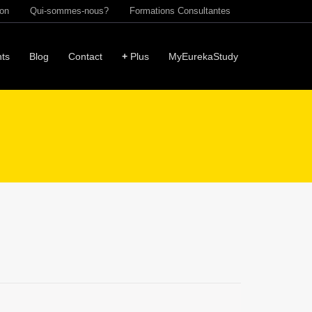
ion
Qui-sommes-nous?
Formations Consultantes
ts
Blog
Contact
+
Plus
MyEurekaStudy