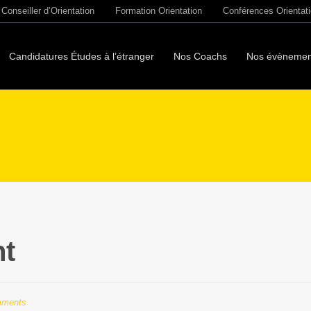
Conseiller d’Orientation
Formation Orientation
Conférences Orientat
Candidatures Études à l’étranger
Nos Coachs
Nos évènemen
nt
mments