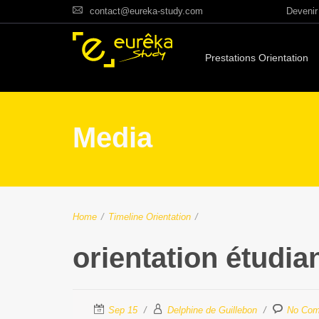
contact@eureka-study.com
Devenir 
Prestations Orientation
Media
Home
/
Timeline Orientation
/
orientation étudia
Sep 15
Delphine de Guillebon
No Co