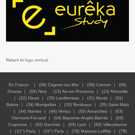
Return to
logo vertical
En France :
(06) Cagnes-sur-Mer
(06) Cannes
(06)
Grasse
(06) Nice
(13) Aix-en-Provence
(13) Marseille
(22) Dinan
(29) Landerneau
(31) Muret
(31)
Balma
(34) Montpellier
(33) Bordeaux
(35) Saint-Malo
(44) Nantes
(44) Vertou
(50) Avranches
(63)
Clermont-Ferrand
(64) Bayonne-Anglet-Biarritz
(69)
Craponne
(92) Garches
(69) Lyon
(69) Villeurbanne
(12°) Paris
(16°) Paris
(78) Maisons-Laffitte
(78)