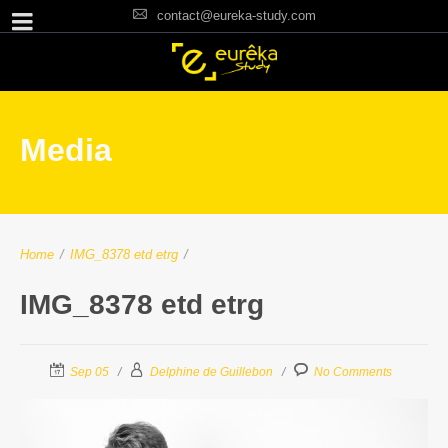
contact@eureka-study.com
Media
Home
/
IMG_8378 etd etrg
/
IMG_8378 etd etrg
Sep 05
Delphine de Guillebon
No Comments