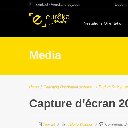
contact@eureka-study.com
Devenir 
Prestations Orientation
Media
Home
/
Coaching Orientation scolaire
.
/
Eurêka Study : pa
Capture d’écran 2
Nov 24
Valérie Wasson
Comments Di