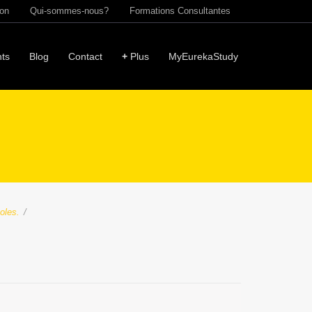
ion
Qui-sommes-nous?
Formations Consultantes
ts
Blog
Contact
+
Plus
MyEurekaStudy
oles.
/