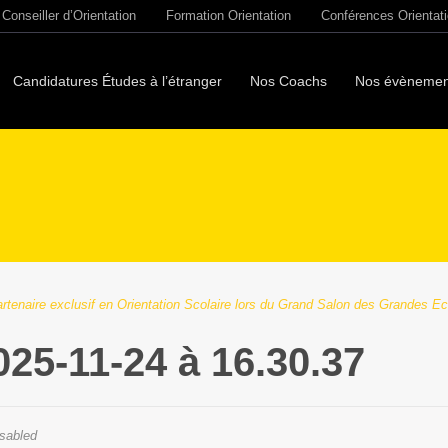
Conseiller d’Orientation
Formation Orientation
Conférences Orientat
Candidatures Études à l’étranger
Nos Coachs
Nos évènemen
rtenaire exclusif en Orientation Scolaire lors du Grand Salon des Grandes Ec
025-11-24 à 16.30.37
sabled