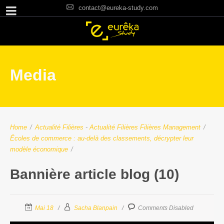
contact@eureka-study.com
Media
Home
/
Actualité Filières
-
Actualité Filières
Filières Management
/
Écoles de commerce : au-delà des classements, décrypter leur
modèle économique
/
Bannière article blog (10)
Mai 18
Sacha Blanpain
Comments Disabled