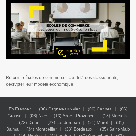
Return to
Écoles de commerce : au-delà des classements,
décrypter leur modèle économique
En France :
(06) Cagnes-sur-Mer
(06) Cannes
(06)
Grasse
(06) Nice
(13) Aix-en-Provence
(13) Marseille
(22) Dinan
(29) Landerneau
(31) Muret
(31)
Balma
(34) Montpellier
(33) Bordeaux
(35) Saint-Malo
(44) Nantes
(44) Vertou
(50) Avranches
(63)