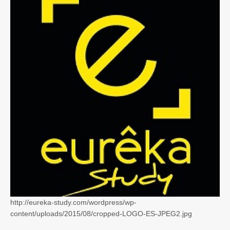
http://eureka-study.com/wordpress/wp-
content/uploads/2015/08/cropped-LOGO-ES-JPEG2.jpg