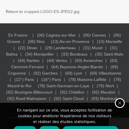
Return to
cropped-LOGO-ES-JPEG2.jpg
En France :
(06) Cagnes-sur-Mer
(06) Cannes
(06)
Grasse
(06) Nice
(13) Aix-en-Provence
(13) Marseille
(22) Dinan
(29) Landerneau
(31) Muret
(31)
Balma
(34) Montpellier
(33) Bordeaux
(35) Saint-Malo
(44) Nantes
(44) Vertou
(50) Avranches
(63)
Clermont-Ferrand
(64) Bayonne-Anglet-Biarritz
(69)
Craponne
(92) Garches
(69) Lyon
(69) Villeurbanne
(12°) Paris
(16°) Paris
(78) Maisons-Laffitte
(78)
Mesnil-le-Roi
(78) Saint-Germain-en-Laye
(79) Niort
(92) Boulogne-Billancourt
(92) Châtillon
(92) Meudon
(92) Rueil-Malmaison
(92) Saint-Cloud
(93) Montreuil
À l’étranger :
Grèce (Athènes)
Maroc (Casablanca)
En navigant sur ce site, vous acceptez l’utilisation de
Maroc (Rabat)
Maroc (Marrakech)
Pays-Bas
cookies pour améliorer l’expérience de nos visiteurs
(Amsterdam)
Pays-Bas (La Haye)
UAE (Dubaï)
USA
et réaliser des études statistiques.
(Boston)