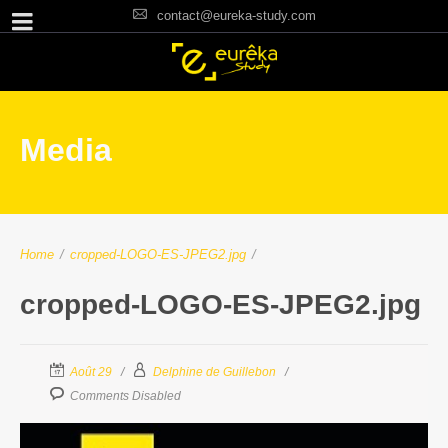
contact@eureka-study.com
Media
Home
/
cropped-LOGO-ES-JPEG2.jpg
/
cropped-LOGO-ES-JPEG2.jpg
Août 29
Delphine de Guillebon
Comments Disabled