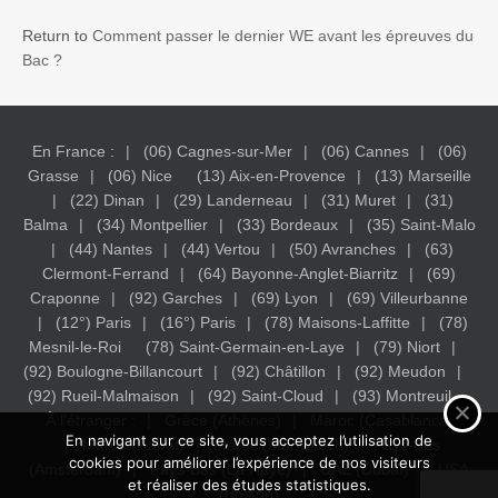
Return to
Comment passer le dernier WE avant les épreuves du
Bac ?
En France :
(06) Cagnes-sur-Mer
(06) Cannes
(06)
Grasse
(06) Nice
(13) Aix-en-Provence
(13) Marseille
(22) Dinan
(29) Landerneau
(31) Muret
(31)
Balma
(34) Montpellier
(33) Bordeaux
(35) Saint-Malo
(44) Nantes
(44) Vertou
(50) Avranches
(63)
Clermont-Ferrand
(64) Bayonne-Anglet-Biarritz
(69)
Craponne
(92) Garches
(69) Lyon
(69) Villeurbanne
(12°) Paris
(16°) Paris
(78) Maisons-Laffitte
(78)
Mesnil-le-Roi
(78) Saint-Germain-en-Laye
(79) Niort
(92) Boulogne-Billancourt
(92) Châtillon
(92) Meudon
(92) Rueil-Malmaison
(92) Saint-Cloud
(93) Montreuil
À l’étranger :
Grèce (Athènes)
Maroc (Casablanca)
En navigant sur ce site, vous acceptez l’utilisation de
Maroc (Rabat)
Maroc (Marrakech)
Pays-Bas
cookies pour améliorer l’expérience de nos visiteurs
(Amsterdam)
Pays-Bas (La Haye)
UAE (Dubaï)
USA
et réaliser des études statistiques.
(Boston)