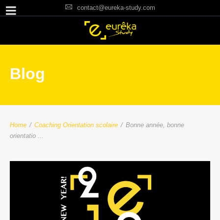
contact@eureka-study.com
Blog
Home
/
Coaching Orientation scolaire
/
Bonne année, bonne
orientatio ...