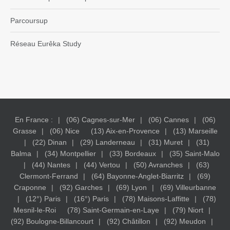
Parcoursup
Réseau Eurêka Study
En France :
(06) Cagnes-sur-Mer
(06) Cannes
(06)
Grasse
(06) Nice
(13) Aix-en-Provence
(13) Marseille
(22) Dinan
(29) Landerneau
(31) Muret
(31)
Balma
(34) Montpellier
(33) Bordeaux
(35) Saint-Malo
(44) Nantes
(44) Vertou
(50) Avranches
(63)
Clermont-Ferrand
(64) Bayonne-Anglet-Biarritz
(69)
Craponne
(92) Garches
(69) Lyon
(69) Villeurbanne
(12°) Paris
(16°) Paris
(78) Maisons-Laffitte
(78)
Mesnil-le-Roi
(78) Saint-Germain-en-Laye
(79) Niort
(92) Boulogne-Billancourt
(92) Châtillon
(92) Meudon