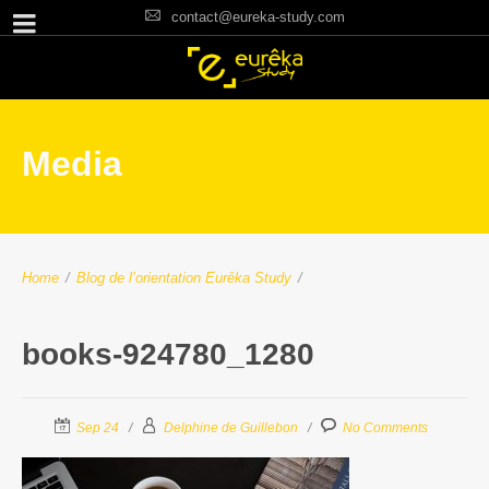
contact@eureka-study.com
Media
Home
/
Blog de l’orientation Eurêka Study
/
books-924780_1280
Sep 24
Delphine de Guillebon
No Comments