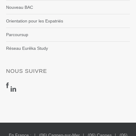
Nouveau BAC
Orientation pour les Expatriés
Parcoursup
Réseau Eurêka Study
NOUS SUIVRE
En France :
(06) Cagnes-sur-Mer
(06) Cannes
(06)