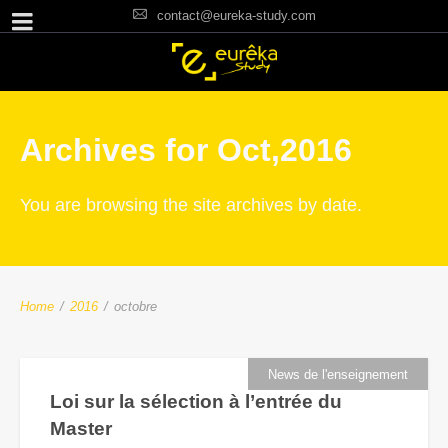
contact@eureka-study.com
Archives for Oct,2016
You are browsing the site archives by date.
Home
/
2016
/
octobre
News de l'enseignement
Loi sur la sélection à l’entrée du
Master