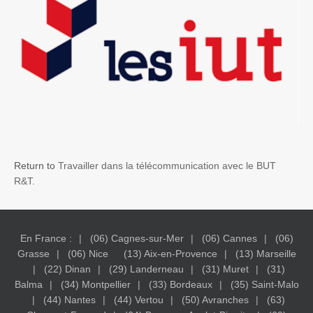
Return to
Travailler dans la télécommunication avec le BUT
R&T.
En France :
(06) Cagnes-sur-Mer
(06) Cannes
(06)
Grasse
(06) Nice
(13) Aix-en-Provence
(13) Marseille
(22) Dinan
(29) Landerneau
(31) Muret
(31)
Balma
(34) Montpellier
(33) Bordeaux
(35) Saint-Malo
(44) Nantes
(44) Vertou
(50) Avranches
(63)