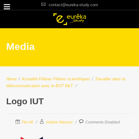
contact@eureka-study.com
Media
Home
/
Actualité Filières
Filières scientifiques
/
Travailler dans la
télécommunication avec le BUT R&T.
/
Logo IUT
Fév 06
Valérie Wasson
Comments Disabled