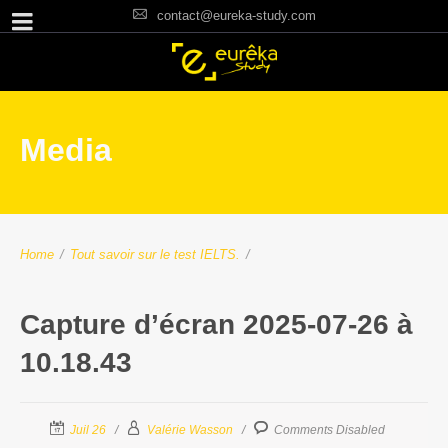
contact@eureka-study.com
Media
Home
/
Tout savoir sur le test IELTS.
/
Capture d’écran 2025-07-26 à
10.18.43
Juil 26
Valérie Wasson
Comments Disabled