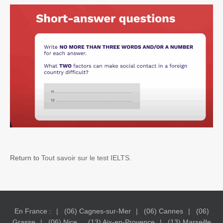
Return to
Tout savoir sur le test IELTS.
En France :
(06) Cagnes-sur-Mer
(06) Cannes
(06)
Grasse
(06) Nice
(13) Aix-en-Provence
(13) Marseille