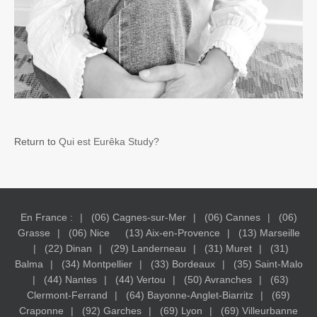
Return to
Qui est Eurêka Study?
En France :
(06) Cagnes-sur-Mer
(06) Cannes
(06)
Grasse
(06) Nice
(13) Aix-en-Provence
(13) Marseille
(22) Dinan
(29) Landerneau
(31) Muret
(31)
Balma
(34) Montpellier
(33) Bordeaux
(35) Saint-Malo
(44) Nantes
(44) Vertou
(50) Avranches
(63)
Clermont-Ferrand
(64) Bayonne-Anglet-Biarritz
(69)
Craponne
(92) Garches
(69) Lyon
(69) Villeurbanne