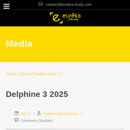
contact@eureka-study.com
Media
Home
/
Qui est Eurêka Study?
/
Delphine 3 2025
Juil 27
Delphine de Guillebon
Comments Disabled