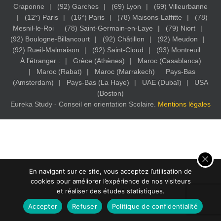
Craponne
(92) Garches
(69) Lyon
(69) Villeurbanne
(12°) Paris
(16°) Paris
(78) Maisons-Laffitte
(78)
Mesnil-le-Roi
(78) Saint-Germain-en-Laye
(79) Niort
(92) Boulogne-Billancourt
(92) Châtillon
(92) Meudon
(92) Rueil-Malmaison
(92) Saint-Cloud
(93) Montreuil
À l’étranger :
Grèce (Athènes)
Maroc (Casablanca)
Maroc (Rabat)
Maroc (Marrakech)
Pays-Bas
(Amsterdam)
Pays-Bas (La Haye)
UAE (Dubaï)
USA
(Boston)
Eureka Study - Conseil en orientation Scolaire.
Mentions légales
En navigant sur ce site, vous acceptez l’utilisation de
cookies pour améliorer l’expérience de nos visiteurs
et réaliser des études statistiques.
Accepter
Refuser
Politique de confidentialité