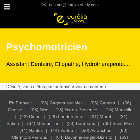
contact@eureka-study.com
Psychomotricien
Assistant Dentaire, Etiopathe, Hydrotherapeute....
Désolé, vous n'êtes pas autorisé à voir ce contenu.
En France :
(06) Cagnes-sur-Mer
(06) Cannes
(06)
Grasse
(06) Nice
(13) Aix-en-Provence
(13) Marseille
(22) Dinan
(29) Landerneau
(31) Muret
(31)
Balma
(34) Montpellier
(33) Bordeaux
(35) Saint-Malo
(44) Nantes
(44) Vertou
(50) Avranches
(63)
Clermont-Ferrand
(64) Bayonne-Anglet-Biarritz
(69)