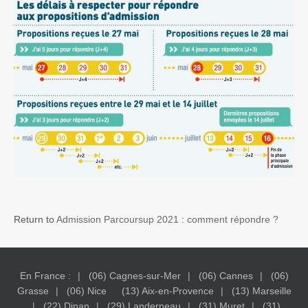
Return to
Admission Parcoursup 2021 : comment répondre ?
En France :
(06) Cagnes-sur-Mer
(06) Cannes
(06)
Grasse
(06) Nice
(13) Aix-en-Provence
(13) Marseille
(22) Dinan
(29) Landerneau
(31) Muret
(31)