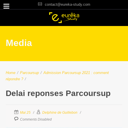
contact@eureka-study.com
Media
Home
/
Parcoursup
/
Admission Parcoursup 2021 : comment
répondre ?
/
Delai reponses Parcoursup
Mai 25
Delphine de Guillebon
Comments Disabled