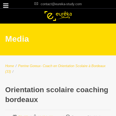
contact@eureka-study.com
Media
Home
/
Perrine Goreux- Coach en Orientation Scolaire à Bordeaux
(33)
/
Orientation scolaire coaching
bordeaux