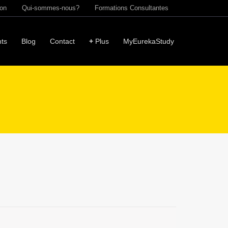
ion
Qui-sommes-nous?
Formations Consultantes
ts
Blog
Contact
+
Plus
MyEurekaStudy