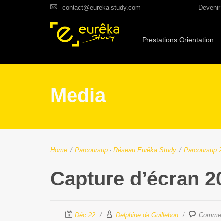
contact@eureka-study.com
Devenir 
Prestations Orientation
Media
Home
/
Parcoursup
-
Réseau Eurêka Study
/
Parcoursup 2
Capture d’écran 2
Déc 22
Delphine de Guillebon
Commen