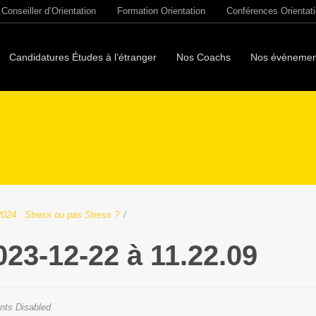
Conseiller d’Orientation
Formation Orientation
Conférences Orientat
Candidatures Études à l’étranger
Nos Coachs
Nos évènemen
024 : Stress ou pas Stress ?
/
023-12-22 à 11.22.09
ts Disabled