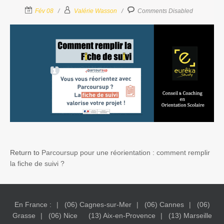
Fév 08
Valérie Wasson
Comments Disabled
Return to
Parcoursup pour une réorientation : comment remplir
la fiche de suivi ?
En France :
(06) Cagnes-sur-Mer
(06) Cannes
(06)
Grasse
(06) Nice
(13) Aix-en-Provence
(13) Marseille