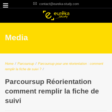
contact@eureka-study.com
Media
Home
/
Parcoursup
/
Parcoursup pour une réorientation : comment
remplir la fiche de suivi ?
/
Parcoursup Réorientation
comment remplir la fiche de
suivi