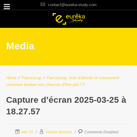
contact@eureka-study.com
Media
Home
/
Parcoursup
/
Parcoursup, liste d’attente et classement :
comment évaluer vos chances d’être pris?
/
Capture d’écran 2025-03-25 à
18.27.57
Mar 25
Valérie Wasson
Comments Disabled