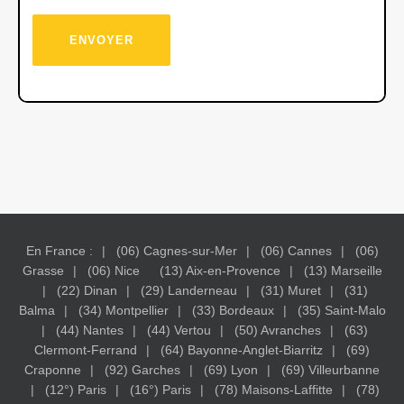
En France :
(06) Cagnes-sur-Mer
(06) Cannes
(06)
Grasse
(06) Nice
(13) Aix-en-Provence
(13) Marseille
(22) Dinan
(29) Landerneau
(31) Muret
(31)
Balma
(34) Montpellier
(33) Bordeaux
(35) Saint-Malo
(44) Nantes
(44) Vertou
(50) Avranches
(63)
Clermont-Ferrand
(64) Bayonne-Anglet-Biarritz
(69)
Craponne
(92) Garches
(69) Lyon
(69) Villeurbanne
(12°) Paris
(16°) Paris
(78) Maisons-Laffitte
(78)